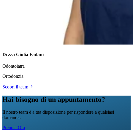
Dr.ssa Giulia Fadani
Odontoiatra
Ortodonzia
Scopri il team
Hai bisogno di un appuntamento?
Il nostro team è a tua disposizione per rispondere a qualsiasi
domanda.
Prenota Ora