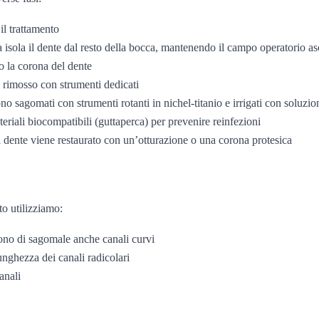
 il trattamento
isola il dente dal resto della bocca, mantenendo il campo operatorio asci
so la corona del dente
e rimosso con strumenti dedicati
no sagomati con strumenti rotanti in nichel-titanio e irrigati con soluzion
teriali biocompatibili (guttaperca) per prevenire reinfezioni
il dente viene restaurato con un’otturazione o una corona protesica
to utilizziamo:
ettono di sagomale anche canali curvi
unghezza dei canali radicolari
anali