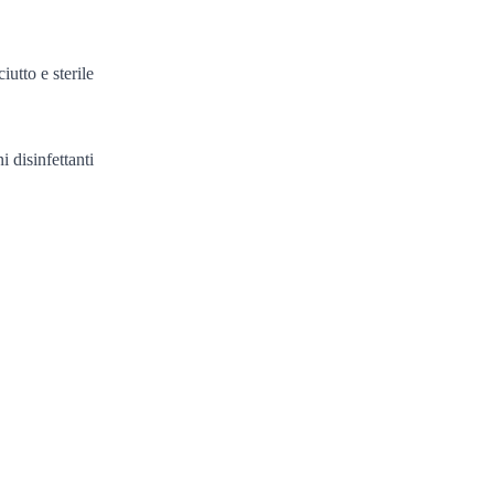
utto e sterile
i disinfettanti