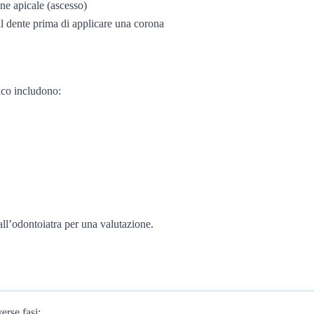
one apicale (ascesso)
 il dente prima di applicare una corona
ico includono:
all’odontoiatra per una valutazione.
erse fasi: