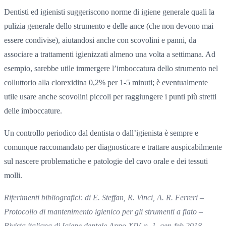
Dentisti ed igienisti suggeriscono norme di igiene generale quali la
pulizia generale dello strumento e delle ance (che non devono mai
essere condivise), aiutandosi anche con scovolini e panni, da
associare a trattamenti igienizzati almeno una volta a settimana. Ad
esempio, sarebbe utile immergere l’imboccatura dello strumento nel
colluttorio alla clorexidina 0,2% per 1-5 minuti; è eventualmente
utile usare anche scovolini piccoli per raggiungere i punti più stretti
delle imboccature.
Un controllo periodico dal dentista o dall’igienista è sempre e
comunque raccomandato per diagnosticare e trattare auspicabilmente
sul nascere problematiche e patologie del cavo orale e dei tessuti
molli.
Riferimenti bibliografici: di E. Steffan, R. Vinci, A. R. Ferreri –
Protocollo di mantenimento igienico per gli strumenti a fiato –
Rivista italiana di Igiene dentale Anno XIV, n. 1, gen-feb 2018.