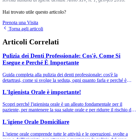
Hai trovato utile questo articolo?
Prenota una Visita
Torna agli articoli
Articoli Correlati
Pulizia dei Denti Professionale: Cos'è, Come Si
Esegue e Perché È Importante
Guida completa alla pulizia dei denti professionale: cos'è la
detartrasi, come si svolge la seduta, ogni quanto farla e perché è
fondamentale per la salute orale.
L'Igienista Orale è importante!
Scopri perché l'igienista orale è un alleato fondamentale per il
paziente, per mantenere la sua salute orale e per ridurre il rischio di
sviluppare patologie.
L'igiene Orale Domiciliare
L'igiene orale comprende tutte le attività e le operazioni, svolte a