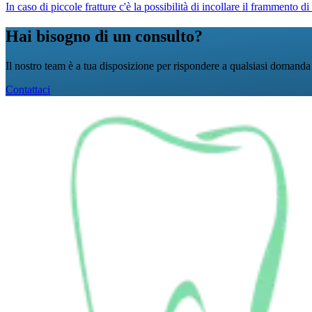
In caso di piccole fratture c'è la possibilità di incollare il frammento d
Hai bisogno di un consulto?
Il nostro team è a tua disposizione per rispondere a qualsiasi domanda s
Contattaci